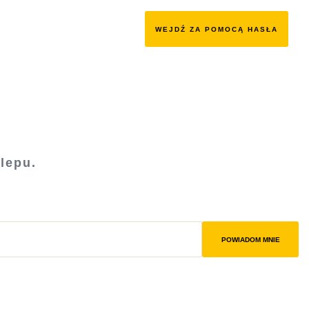
WEJDŹ ZA POMOCĄ HASŁA
lepu.
POWIADOM MNIE