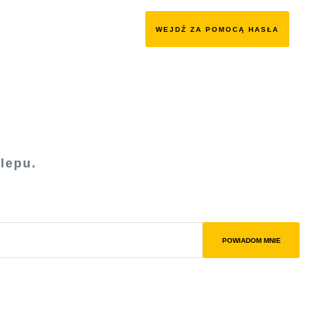
WEJDŹ ZA POMOCĄ HASŁA
lepu.
POWIADOM MNIE