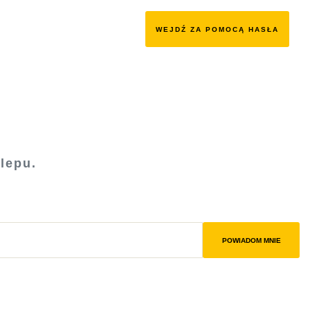
WEJDŹ ZA POMOCĄ HASŁA
lepu.
POWIADOM MNIE