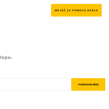
WEJDŹ ZA POMOCĄ HASŁA
lepu.
POWIADOM MNIE