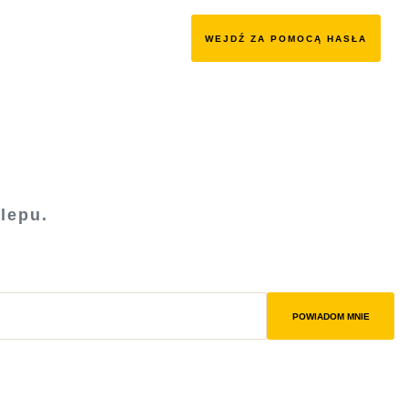
WEJDŹ ZA POMOCĄ HASŁA
lepu.
POWIADOM MNIE